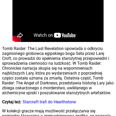
Tomb Raider: The Last Revelation opowiada o odkryciu
zaginionego grobowca egipskiego boga Seta przez Larę
Croft, co prowadzi do spełnienia starożytnej przepowiedni i
sprowadzenia ciemności na ludzkość. W Tomb Raider:
Chronicles narracja skupia się na wspomnieniach
najbliższych Lary, która po wydarzeniach z poprzedniej
części została uznana za zmarłą. Ostatnia część, Tomb
Raider: The Angel of Darkness, przedstawia historię Lary jako
zbiega oskarżonego o morderstwo, uwikłanego w
alchemiczne spiski i poszukiwanie starożytnych artefaktów.
Czytaj też:
Starcraft trafi do Hearthstone
W kolekcji gracze mają możliwość przełączania się
pomiędzy klasyczną a zremasterowaną grafiką, co pozwala