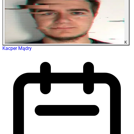
K
Kacper Mądry