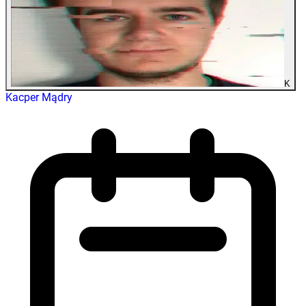
K
Kacper Mądry