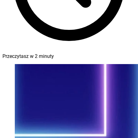
Przeczytasz w
2
minuty