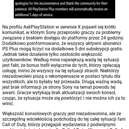
Na profilu AskPlayStation w serwisie X pojawił się krótki
komunikat, w którym Sony przeprosiło graczy za problemy
związane z brakiem dostępu do platformy przez 24 godziny.
Dodatkowo poinformowano, że wszyscy aktywni abonenci
PS Plus mogą liczyć na dodatkowe 5 dni subskrypcji gratis.
Jednak takie działanie tylko zezłościło większość
użytkowników. Według mnie największą wadą tej sytuacji
jest fakt, że bonus trafił wyłącznie do tych, którzy opłacają
usługę, mimo że wszyscy na tej sytuacji stracili. Niektórzy
niezadowoleni piszą o rekompensacie w postaci tytułu dla
wszystkich, ale to byłaby też przesada. Drugą ważną wadą,
jest brak informacji ze strony Sony na temat powodu tej
awarii. Gracze wytykają brak aktualizacji swoich konsol,
czując, że sytuacja może się powtórzyć i nie można ich za to
winić.
Większość konsolowych graczy jest niezadowolona, ale ze
szczególną wściekłością podchodzą do tej całej sytuacji fani
Call of Duty, którzy przegapili wydarzenia z podwójnymi