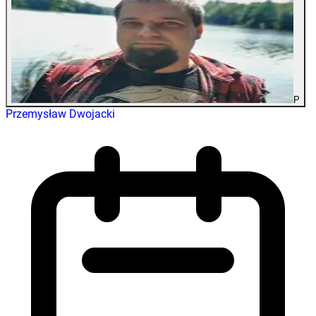
P
Przemysław Dwojacki