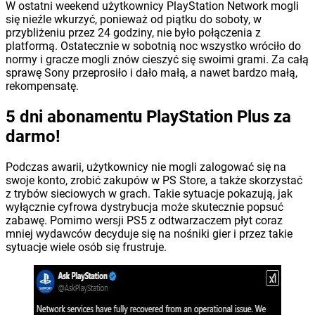
W ostatni weekend użytkownicy PlayStation Network mogli
się nieźle wkurzyć, ponieważ od piątku do soboty, w
przybliżeniu przez 24 godziny, nie było połączenia z
platformą. Ostatecznie w sobotnią noc wszystko wróciło do
normy i gracze mogli znów cieszyć się swoimi grami. Za całą
sprawę Sony przeprosiło i dało małą, a nawet bardzo małą,
rekompensatę.
5 dni abonamentu PlayStation Plus za
darmo!
Podczas awarii, użytkownicy nie mogli zalogować się na
swoje konto, zrobić zakupów w PS Store, a także skorzystać
z trybów sieciowych w grach. Takie sytuacje pokazują, jak
wyłącznie cyfrowa dystrybucja może skutecznie popsuć
zabawę. Pomimo wersji PS5 z odtwarzaczem płyt coraz
mniej wydawców decyduje się na nośniki gier i przez takie
sytuacje wiele osób się frustruje.