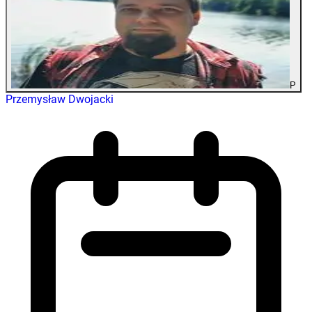
P
Przemysław Dwojacki