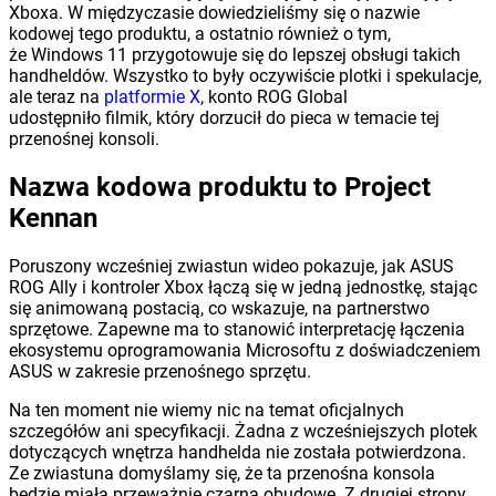
Xboxa. W międzyczasie dowiedzieliśmy się o nazwie
kodowej tego produktu, a ostatnio również o tym,
że Windows 11 przygotowuje się do lepszej obsługi takich
handheldów. Wszystko to były oczywiście plotki i spekulacje,
ale teraz na
platformie X
, konto ROG Global
udostępniło filmik, który dorzucił do pieca w temacie tej
przenośnej konsoli.
Nazwa kodowa produktu to Project
Kennan
Poruszony wcześniej zwiastun wideo pokazuje, jak ASUS
ROG Ally i kontroler Xbox łączą się w jedną jednostkę, stając
się animowaną postacią, co wskazuje, na partnerstwo
sprzętowe. Zapewne ma to stanowić interpretację łączenia
ekosystemu oprogramowania Microsoftu z doświadczeniem
ASUS w zakresie przenośnego sprzętu.
Na ten moment nie wiemy nic na temat oficjalnych
szczegółów ani specyfikacji. Żadna z wcześniejszych plotek
dotyczących wnętrza handhelda nie została potwierdzona.
Ze zwiastuna domyślamy się, że ta przenośna konsola
będzie miała przeważnie czarną obudowę. Z drugiej strony,