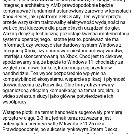
integracja architektury AMD prawdopodobnie będzie
kontynuować fundament ustanowiony zarówno w konsolach
Xbox Series, jak i platformie ROG Ally. Ten wybór sprzętu
przede wszystkim traktowałby efektywność wydajności na
wat, co jest kluczowe dla przenośnych urządzeń do gier.
Ważną decyzją techniczną pozostaje kwestia implementacji
systemu operacyjnego. Istotne jest to, ponieważ nie ma
informacji, czy wdrożyć standardowy system Windows z
integracją Xbox, czy opracować niestandardową warstwę
interfejsu skoncentrowaną na Xbox. Choć jest to ciekawe,
spodziewamy się, że będzie to Windows 11, chociażby ze
względu na nowe funkcje, które mogą się przydać w
handheldzie. Ten wybór bezpośrednio wpłynie na
kompatybilność ekosystemu, wsparcie aplikacji i płynność
doświadczenia użytkownika. Obie firmy utrzymywały
ograniczoną oficjalną komunikację na temat projektu, a
wideo zwiastun służył jako główne potwierdzenie ich
współpracy.
Wstępne plotki na temat handhelda sugerowały premierę
sprzętu w ciągu 2-3 lat, jednak teraz rozważana jest
potencjalna premiera w III/IV kwartale 2025 roku.
Prawdopodobnie, po sukcesie rynkowym Steam Decka,