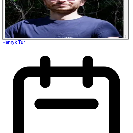
H
Henryk Tur