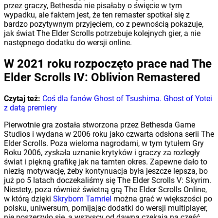
przez graczy, Bethesda nie pisałaby o święcie w tym
wypadku, ale faktem jest, że ten remaster spotkał się z
bardzo pozytywnym przyjęciem, co z pewnością pokazuje,
jak świat The Elder Scrolls potrzebuje kolejnych gier, a nie
następnego dodatku do wersji online.
W 2021 roku rozpoczęto prace nad The
Elder Scrolls IV: Oblivion Remastered
Czytaj też:
Coś dla fanów Ghost of Tsushima. Ghost of Yotei
z datą premiery
Pierwotnie gra została stworzona przez Bethesda Game
Studios i wydana w 2006 roku jako czwarta odsłona serii The
Elder Scrolls. Poza wieloma nagrodami, w tym tytułem Gry
Roku 2006, zyskała uznanie krytyków i graczy za rozległy
świat i piękną grafikę jak na tamten okres. Zapewne dało to
niezłą motywację, żeby kontynuacja była jeszcze lepsza, bo
już po 5 latach doczekaliśmy się The Elder Scrolls V: Skyrim.
Niestety, poza również świetną grą The Elder Scrolls Online,
w którą dzięki
Skrybom Tamriel
można grać w większości po
polsku, uniwersum, pomijając dodatki do wersji multiplayer,
nie poszerzyło się, a wszyscy od dawna czekają na część