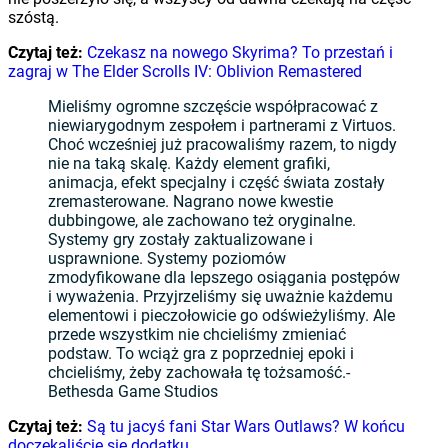
szóstą.
Czytaj też:
Czekasz na nowego Skyrima? To przestań i
zagraj w The Elder Scrolls IV: Oblivion Remastered
Mieliśmy ogromne szczęście współpracować z
niewiarygodnym zespołem i partnerami z Virtuos.
Choć wcześniej już pracowaliśmy razem, to nigdy
nie na taką skalę. Każdy element grafiki,
animacja, efekt specjalny i część świata zostały
zremasterowane. Nagrano nowe kwestie
dubbingowe, ale zachowano też oryginalne.
Systemy gry zostały zaktualizowane i
usprawnione. Systemy poziomów
zmodyfikowane dla lepszego osiągania postępów
i wyważenia. Przyjrzeliśmy się uważnie każdemu
elementowi i pieczołowicie go odświeżyliśmy. Ale
przede wszystkim nie chcieliśmy zmieniać
podstaw. To wciąż gra z poprzedniej epoki i
chcieliśmy, żeby zachowała tę tożsamość.-
Bethesda Game Studios
Czytaj też:
Są tu jacyś fani Star Wars Outlaws? W końcu
doczekaliście się dodatku