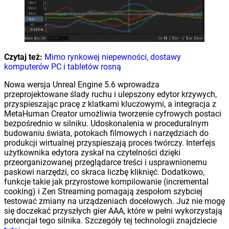
Czytaj też:
Mimo rynkowej niepewności, dostawy
komputerów PC i tabletów rosną
Nowa wersja Unreal Engine 5.6 wprowadza
przeprojektowane ślady ruchu i ulepszony edytor krzywych,
przyspieszając pracę z klatkami kluczowymi, a integracja z
MetaHuman Creator umożliwia tworzenie cyfrowych postaci
bezpośrednio w silniku. Udoskonalenia w proceduralnym
budowaniu świata, potokach filmowych i narzędziach do
produkcji wirtualnej przyspieszają proces twórczy. Interfejs
użytkownika edytora zyskał na czytelności dzięki
przeorganizowanej przeglądarce treści i usprawnionemu
paskowi narzędzi, co skraca liczbę kliknięć. Dodatkowo,
funkcje takie jak przyrostowe kompilowanie (incremental
cooking) i Zen Streaming pomagają zespołom szybciej
testować zmiany na urządzeniach docelowych. Już nie mogę
się doczekać przyszłych gier AAA, które w pełni wykorzystają
potencjał tego silnika. Szczegóły tej technologii znajdziecie