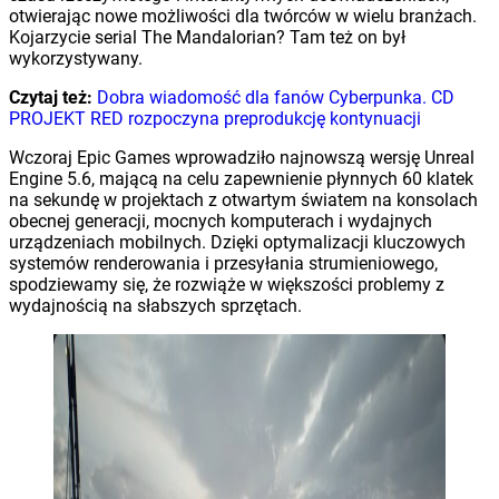
otwierając nowe możliwości dla twórców w wielu branżach.
Kojarzycie serial The Mandalorian? Tam też on był
wykorzystywany.
Czytaj też:
Dobra wiadomość dla fanów Cyberpunka. CD
PROJEKT RED rozpoczyna preprodukcję kontynuacji
Wczoraj Epic Games wprowadziło najnowszą wersję Unreal
Engine 5.6, mającą na celu zapewnienie płynnych 60 klatek
na sekundę w projektach z otwartym światem na konsolach
obecnej generacji, mocnych komputerach i wydajnych
urządzeniach mobilnych. Dzięki optymalizacji kluczowych
systemów renderowania i przesyłania strumieniowego,
spodziewamy się, że rozwiąże w większości problemy z
wydajnością na słabszych sprzętach.