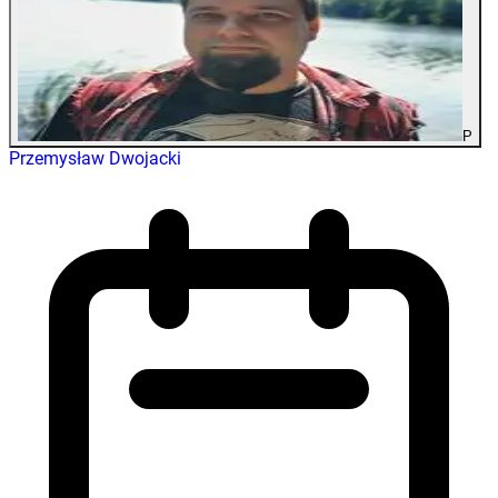
P
Przemysław Dwojacki