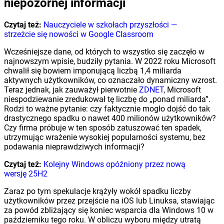
niepozornej informacji
Czytaj też:
Nauczyciele w szkołach przyszłości —
strzeżcie się nowości w Google Classroom
Wcześniejsze dane, od których to wszystko się zaczęło w
najnowszym wpisie, budziły pytania. W 2022 roku Microsoft
chwalił się bowiem imponującą liczbą 1,4 miliarda
aktywnych użytkowników, co oznaczało dynamiczny wzrost.
Teraz jednak, jak zauważył pierwotnie
ZDNET
, Microsoft
niespodziewanie zredukował tę liczbę do „ponad miliarda”.
Rodzi to ważne pytanie: czy faktycznie mogło dojść do tak
drastycznego spadku o nawet 400 milionów użytkowników?
Czy firma próbuje w ten sposób zatuszować ten spadek,
utrzymując wrażenie wysokiej popularności systemu, bez
podawania nieprawdziwych informacji?
Czytaj też:
Kolejny Windows opóźniony przez nową
wersję 25H2
Zaraz po tym spekulacje krążyły wokół spadku liczby
użytkowników przez przejście na iOS lub Linuksa, stawiając
za powód zbliżający się koniec wsparcia dla Windows 10 w
październiku tego roku. W obliczu wyboru między utratą