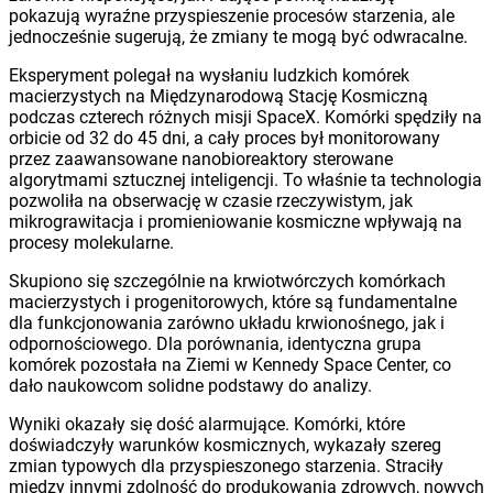
pokazują wyraźne przyspieszenie procesów starzenia, ale
jednocześnie sugerują, że zmiany te mogą być odwracalne.
Eksperyment polegał na wysłaniu ludzkich komórek
macierzystych na Międzynarodową Stację Kosmiczną
podczas czterech różnych misji SpaceX. Komórki spędziły na
orbicie od 32 do 45 dni, a cały proces był monitorowany
przez zaawansowane nanobioreaktory sterowane
algorytmami sztucznej inteligencji. To właśnie ta technologia
pozwoliła na obserwację w czasie rzeczywistym, jak
mikrograwitacja i promieniowanie kosmiczne wpływają na
procesy molekularne.
Skupiono się szczególnie na krwiotwórczych komórkach
macierzystych i progenitorowych, które są fundamentalne
dla funkcjonowania zarówno układu krwionośnego, jak i
odpornościowego. Dla porównania, identyczna grupa
komórek pozostała na Ziemi w Kennedy Space Center, co
dało naukowcom solidne podstawy do analizy.
Wyniki okazały się dość alarmujące. Komórki, które
doświadczyły warunków kosmicznych, wykazały szereg
zmian typowych dla przyspieszonego starzenia. Straciły
między innymi zdolność do produkowania zdrowych, nowych