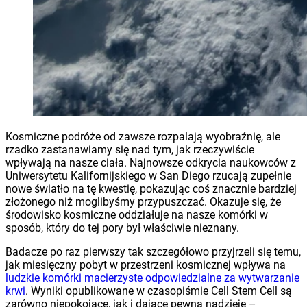
Kosmiczne podróże od zawsze rozpalają wyobraźnię, ale
rzadko zastanawiamy się nad tym, jak rzeczywiście
wpływają na nasze ciała. Najnowsze odkrycia naukowców z
Uniwersytetu Kalifornijskiego w San Diego rzucają zupełnie
nowe światło na tę kwestię, pokazując coś znacznie bardziej
złożonego niż moglibyśmy przypuszczać. Okazuje się, że
środowisko kosmiczne oddziałuje na nasze komórki w
sposób, który do tej pory był właściwie nieznany.
Badacze po raz pierwszy tak szczegółowo przyjrzeli się temu,
jak miesięczny pobyt w przestrzeni kosmicznej wpływa na
ludzkie komórki macierzyste odpowiedzialne za wytwarzanie
krwi
. Wyniki opublikowane w czasopiśmie Cell Stem Cell są
zarówno niepokojące, jak i dające pewną nadzieję –