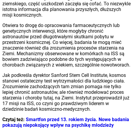
ziemskiego, część uszkodzeń zaczęła się cofać. To niezwykle
istotna informacja dla planowania przyszłych, dłuższych
misji kosmicznych.
Otwiera to drogę do opracowania farmaceutycznych lub
genetycznych interwencji, które mogłyby chronić
astronautów przed długotrwałymi skutkami pobytu w
przestrzeni kosmicznej. Co więcej, badania te mogą mieć
znaczenie również dla zrozumienia procesów starzenia na
Ziemi. Mechanizmy obserwowane w komórkach na ISS są
bowiem zadziwiająco podobne do tych występujących w
chorobach związanych z wiekiem, szczególnie nowotworach.
Jak podkreśla dyrektor Sanford Stem Cell Institute, kosmos
stanowi ostateczny test wytrzymałości dla ludzkiego ciała.
Zrozumienie zachodzących tam zmian pomaga nie tylko
lepiej chronić astronautów, ale również modelować proces
starzenia i choroby tutaj, na Ziemi. Instytut przeprowadził już
17 misji na ISS, co czyni go prawdziwym liderem w
dziedzinie badań kosmiczno-medycznych.
Czytaj też:
Smartfon przed 13. rokiem życia. Nowe badania
pokazują niepokojący wpływ na psychikę młodzieży