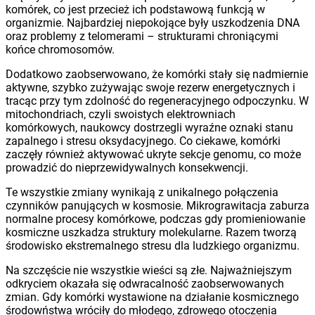
komórek, co jest przecież ich podstawową funkcją w
organizmie. Najbardziej niepokojące były uszkodzenia DNA
oraz problemy z telomerami – strukturami chroniącymi
końce chromosomów.
Dodatkowo zaobserwowano, że komórki stały się nadmiernie
aktywne, szybko zużywając swoje rezerw energetycznych i
tracąc przy tym zdolność do regeneracyjnego odpoczynku. W
mitochondriach, czyli swoistych elektrowniach
komórkowych, naukowcy dostrzegli wyraźne oznaki stanu
zapalnego i stresu oksydacyjnego. Co ciekawe, komórki
zaczęły również aktywować ukryte sekcje genomu, co może
prowadzić do nieprzewidywalnych konsekwencji.
Te wszystkie zmiany wynikają z unikalnego połączenia
czynników panujących w kosmosie. Mikrograwitacja zaburza
normalne procesy komórkowe, podczas gdy promieniowanie
kosmiczne uszkadza struktury molekularne. Razem tworzą
środowisko ekstremalnego stresu dla ludzkiego organizmu.
Na szczęście nie wszystkie wieści są złe. Najważniejszym
odkryciem okazała się odwracalność zaobserwowanych
zmian. Gdy komórki wystawione na działanie kosmicznego
środowństwa wróciły do młodego, zdrowego otoczenia