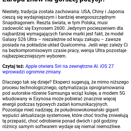
Niestety, tradycja została zachowana: USA, Chiny i Japonia
cieszą się wydajniejszym i bardziej energooszczędnym
Snapdragonem. Reszta świata, w tym Polska, musi
zadowolić się Exynosem 2600. Jedynym pocieszeniem dla
najbardziej wymagających fanów marki jest fakt, że model
Galaxy S26 Ultra – niezależnie od kraju zakupu – zawsze
posiada na pokładzie układ Qualcomma. Jeśli więc zależy Ci
na bezkompromisowym czasie pracy, wersja Ultra pozostaje
najbezpieczniejszym wyborem.
Czytaj też:
Apple otwiera Siri na zewnętrzne AI. iOS 27
wprowadzi ogromne zmiany
Dlaczego tak się dzieje? Eksperci sugerują, że mimo niższego
procesu technologicznego, optymalizacja oprogramowania
pod autorskie rdzenie Samsunga wciąż kuleje, a modem 5G
wbudowany w Exynosa może pobierać znacznie więcej
energii podczas typowych zadań komunikacyjnych.
Pozostaje mieć nadzieję, że południowokoreański gigant
wypuści aktualizacje systemowe, które choć trochę zniwelują
tę przepaść, choć odrobienie ponad dwóch i pół godziny
różnicy samym softwarem wydaje się niemal niemożliwe.