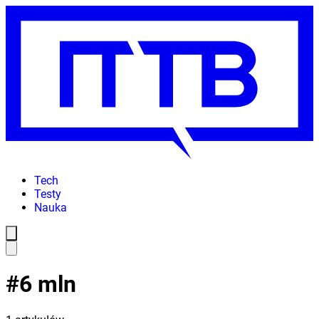
Tech
Testy
Nauka
#
6 mln