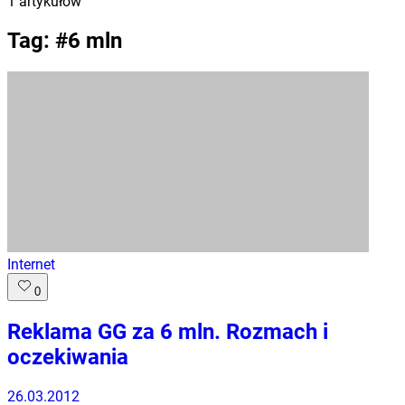
1
artykułów
Tag: #
6 mln
Internet
0
Reklama GG za 6 mln. Rozmach i
oczekiwania
26.03.2012