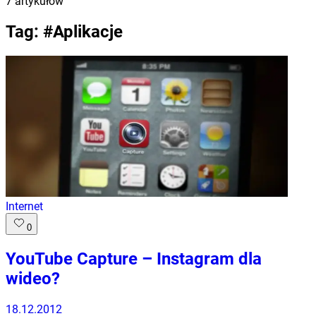
7
artykułów
Tag: #
Aplikacje
Internet
0
YouTube Capture – Instagram dla
wideo?
18.12.2012