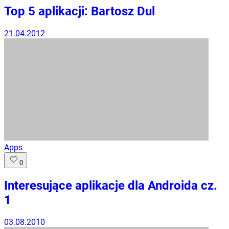
Top 5 aplikacji: Bartosz Dul
21.04.2012
Apps
0
Interesujące aplikacje dla Androida cz.
1
03.08.2010