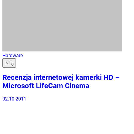
Hardware
0
Recenzja internetowej kamerki HD –
Microsoft LifeCam Cinema
02.10.2011