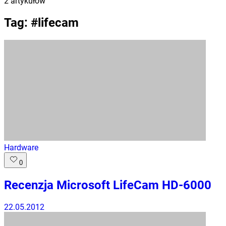
2
artykułów
Tag: #
lifecam
Hardware
0
Recenzja Microsoft LifeCam HD-6000
22.05.2012