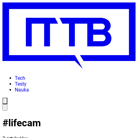
Tech
Testy
Nauka
#
lifecam