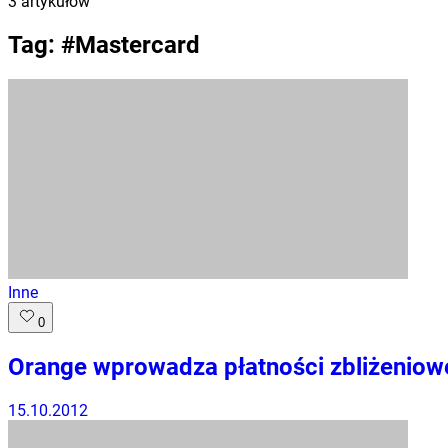
3
artykułów
Tag: #
Mastercard
Inne
0
Orange wprowadza płatności zbliżeniow
15.10.2012