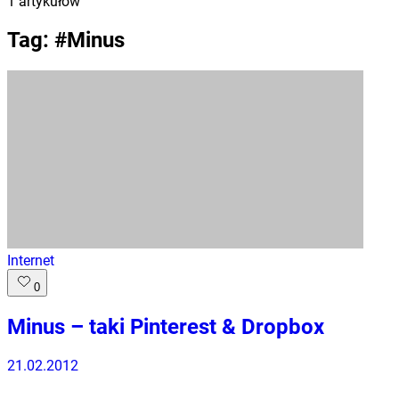
1
artykułów
Tag: #
Minus
Internet
0
Minus – taki Pinterest & Dropbox
21.02.2012