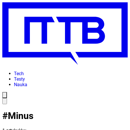
Tech
Testy
Nauka
#
Minus