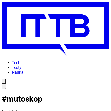
Tech
Testy
Nauka
#
mutoskop