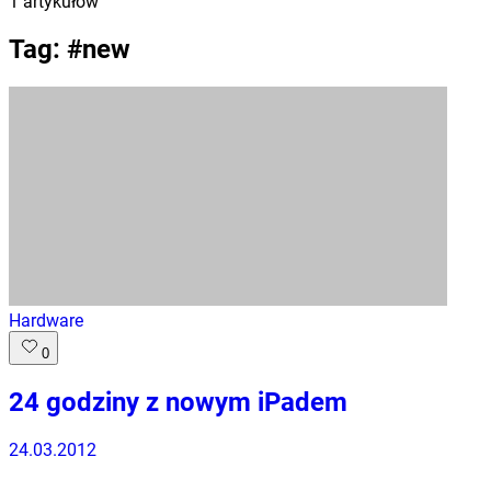
1
artykułów
Tag: #
new
Hardware
0
24 godziny z nowym iPadem
24.03.2012