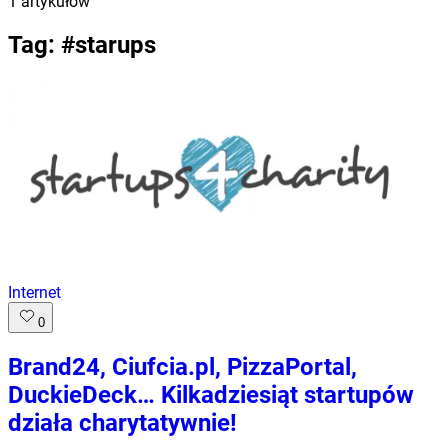
1
artykułów
Tag: #
starups
Internet
0
Brand24, Ciufcia.pl, PizzaPortal,
DuckieDeck… Kilkadziesiąt startupów
działa charytatywnie!