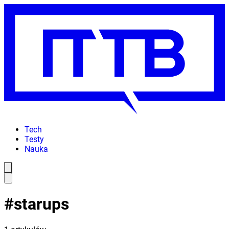
Tech
Testy
Nauka
#
starups