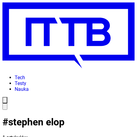
Tech
Testy
Nauka
#
stephen elop