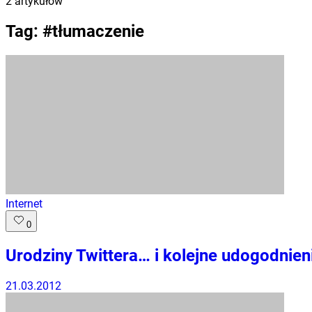
2
artykułów
Tag: #
tłumaczenie
Internet
0
Urodziny Twittera… i kolejne udogodnien
21.03.2012