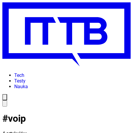
Tech
Testy
Nauka
#
voip