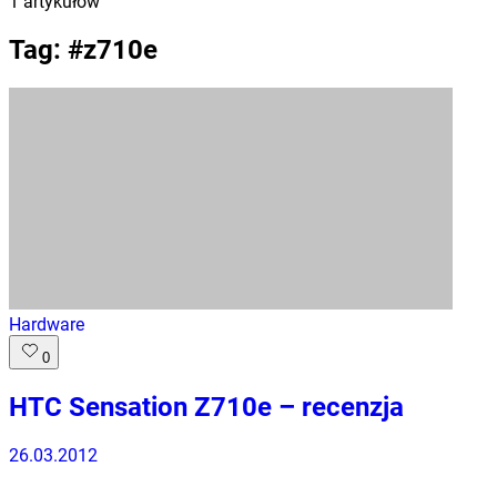
1
artykułów
Tag: #
z710e
Hardware
0
HTC Sensation Z710e – recenzja
26.03.2012