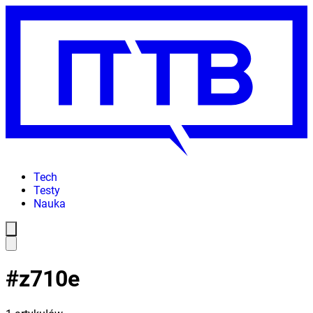
Tech
Testy
Nauka
#
z710e