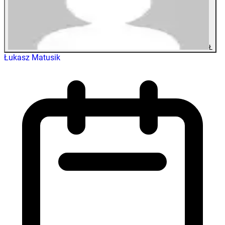
Ł
Łukasz Matusik