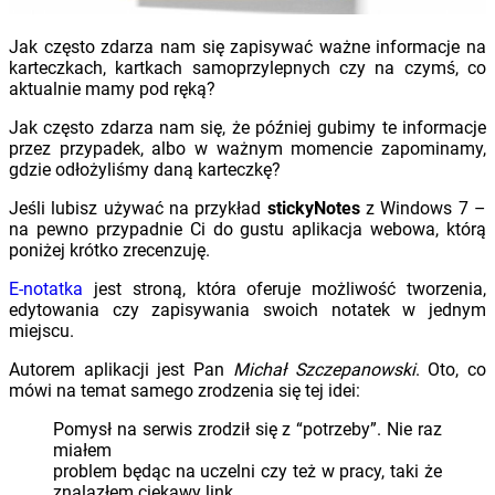
Jak często zdarza nam się zapisywać ważne informacje na
karteczkach, kartkach samoprzylepnych czy na czymś, co
aktualnie mamy pod ręką?
Jak często zdarza nam się, że później gubimy te informacje
przez przypadek, albo w ważnym momencie zapominamy,
gdzie odłożyliśmy daną karteczkę?
Jeśli lubisz używać na przykład
stickyNotes
z Windows 7 –
na pewno przypadnie Ci do gustu aplikacja webowa, którą
poniżej krótko zrecenzuję.
E-notatka
jest stroną, która oferuje możliwość tworzenia,
edytowania czy zapisywania swoich notatek w jednym
miejscu.
Autorem aplikacji jest Pan
Michał Szczepanowski
. Oto, co
mówi na temat samego zrodzenia się tej idei:
Pomysł na serwis zrodził się z “potrzeby”. Nie raz
miałem
problem będąc na uczelni czy też w pracy, taki że
znalazłem ciekawy link