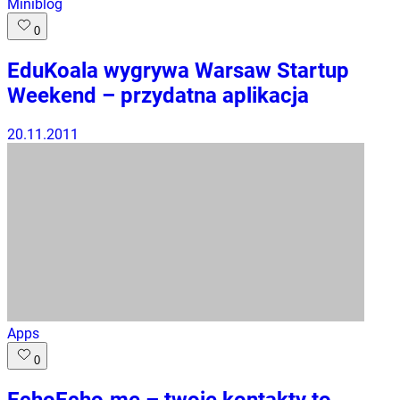
Miniblog
0
EduKoala wygrywa Warsaw Startup
Weekend – przydatna aplikacja
20.11.2011
Apps
0
EchoEcho.me – twoje kontakty to