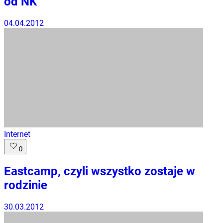
od NK
04.04.2012
Internet
0
Eastcamp, czyli wszystko zostaje w
rodzinie
30.03.2012