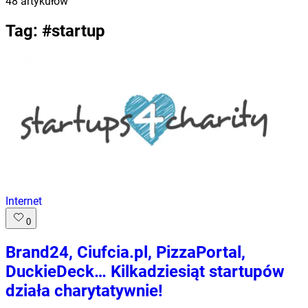
48
artykułów
Tag: #
startup
Internet
0
Brand24, Ciufcia.pl, PizzaPortal,
DuckieDeck… Kilkadziesiąt startupów
działa charytatywnie!