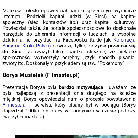
Mateusz Tułecki opowiedział nam o społecznym wymiarze
Internetu. Podzielił kapitał ludzki (w Sieci) na kapitał
społeczny (sieci kontaktów itp.) oraz kapitał kulturowy.
Powiedział także, że portale społecznościowe to doskonałe
narzędzie do zbierania informacji o ludziach, a wspólne
działania na przykład na Facebooku (takie jak
Koronacja
Yody na Króla Polski
) dowodzą tylko, że
życie przenosi się
do Sieci.
Zauważył także bardzo słusznie, że niektóre
społeczności wytworzyły odrębny język, sposób pisania,
zwroty itd. Doskonałym przykładem są tzw. “Pokemony”.
Borys Musielak (Filmaster.pl)
Prezentacja Borysa była
bardzo motywująca
i uważam, że
była najlepszą z prezentacji dnia drugiego na ścieżce
miękkiej. Borys opowiedział nam o procesie powstawania
Filmastera
– serwisu, który pisany był w pociągu (Borys
dojeżdżał 100km do pracy w Londynie i w czasie podróży
tworzył Filmastera).