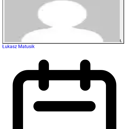
Ł
Łukasz Matusik