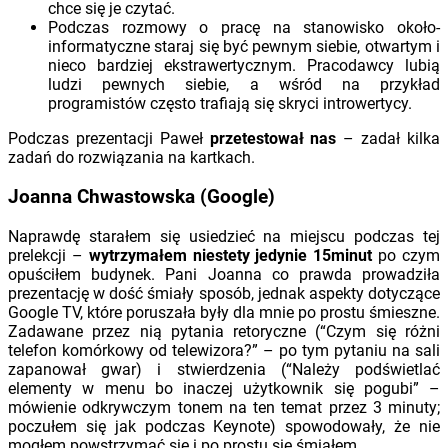
chce się je czytać.
Podczas rozmowy o pracę na stanowisko około-
informatyczne staraj się być pewnym siebie, otwartym i
nieco bardziej ekstrawertycznym. Pracodawcy lubią
ludzi pewnych siebie, a wśród na przykład
programistów często trafiają się skryci introwertycy.
Podczas prezentacji Paweł
przetestował nas
– zadał kilka
zadań do rozwiązania na kartkach.
Joanna Chwastowska (Google)
Naprawdę starałem się usiedzieć na miejscu podczas tej
prelekcji –
wytrzymałem niestety jedynie 15minut
po czym
opuściłem budynek. Pani Joanna co prawda prowadziła
prezentację w dość śmiały sposób, jednak aspekty dotyczące
Google TV, które poruszała były dla mnie po prostu śmieszne.
Zadawane przez nią pytania retoryczne (“Czym się różni
telefon komórkowy od telewizora?” – po tym pytaniu na sali
zapanował gwar) i stwierdzenia (“Należy podświetlać
elementy w menu bo inaczej użytkownik się pogubi” –
mówienie odkrywczym tonem na ten temat przez 3 minuty;
poczułem się jak podczas Keynote) spowodowały, że nie
mogłem powstrzymać się i po prostu się śmiałem.