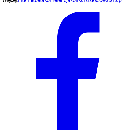
Więcej:
internetbeta
konferencja
konkurs
rzeszów
startup