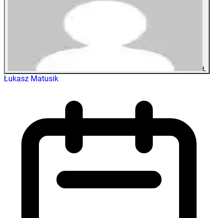
Ł
Łukasz Matusik