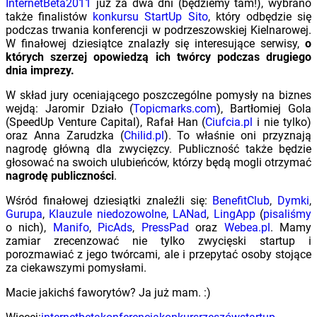
InternetBeta2011
już za dwa dni (będziemy tam!), wybrano
także finalistów
konkursu StartUp Sito
, który odbędzie się
podczas trwania konferencji w podrzeszowskiej Kielnarowej.
W finałowej dziesiątce znalazły się interesujące serwisy,
o
których szerzej opowiedzą ich twórcy podczas drugiego
dnia imprezy.
W skład jury oceniającego poszczególne pomysły na biznes
wejdą: Jaromir Działo (
Topicmarks.com
), Bartłomiej Gola
(SpeedUp Venture Capital), Rafał Han (
Ciufcia.pl
i nie tylko)
oraz Anna Zarudzka (
Chilid.pl
). To właśnie oni przyznają
nagrodę główną dla zwycięzcy. Publiczność także będzie
głosować na swoich ulubieńców, którzy będą mogli otrzymać
nagrodę publiczności
.
Wśród finałowej dziesiątki znaleźli się:
BenefitClub
,
Dymki
,
Gurupa
,
Klauzule niedozowolne
,
LANad
,
LingApp
(
pisaliśmy
o nich),
Manifo
,
PicAds
,
PressPad
oraz
Webea.pl
. Mamy
zamiar zrecenzować nie tylko zwycięski startup i
porozmawiać z jego twórcami, ale i przepytać osoby stojące
za ciekawszymi pomysłami.
Macie jakichś faworytów? Ja już mam. :)