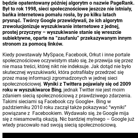
będzie opatentowany później algorytm o nazwie PageRank.
Był to rok 1998, sieci społecznościowe jeszcze nie istniały,
bańka internetowa pomału rosła, by po kilku latach
prysnąć. Twórcy Google przewidywali, że ich algorytm
zrewolucjonizuje wyszukiwanie internetowe z jednej,
prostej przyczyny – wyszukiwanie stanie się wreszcie
subiektywne, oparte na “zaufaniu” przekazywanym innym
stronom za pomocą linków.
Kiedy powstawały MySpace, Facebook, Orkut i inne portale
społecznościowe oczywistym stało się, że przewija się przez
nie masa treści, której nikt nie indeksuje. Jak dotąd nie było
skutecznej wyszukiwarki, która potrafiłaby przedrzeć się
przez masę informacji zgromadzonych w jednej sieci
społecznościowej.
Wyniki z Twittera pojawiały się od 2009
roku w wyszukiwarce Bing
, jednak Twitter nie jest moim
zdaniem siecią społecznościową z prawdziwego zdarzenia.
Takimi sieciami są Facebook czy Google+. Bing w
październiku 2010 roku zaczął także pokazywać “wyniki”
powiązane z Facebookiem. Wydawało się, że Google mija
się z niesamowitą okazją. Nic bardziej mylnego – Google już
wtedy pracowało nad swoją siecią społecznościową.