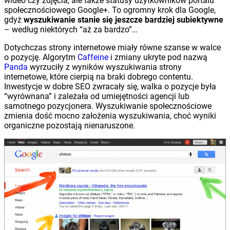
wideo czy zdjęcia, ale także statusy użytkowników portalu
społecznościowego Google+. To ogromny krok dla Google,
gdyż
wyszukiwanie stanie się jeszcze bardziej subiektywne
– według niektórych “aż za bardzo”…
Dotychczas strony internetowe miały równe szanse w walce
o pozycję. Algorytm
Caffeine
i zmiany ukryte pod nazwą
Panda
wyrzuciły z wyników wyszukiwania strony
internetowe, które cierpią na braki dobrego contentu.
Inwestycje w dobre SEO zwracały się, walka o pozycje była
“wyrównana” i zależała od umiejętności agencji lub
samotnego pozycjonera. Wyszukiwanie społecznościowe
zmienia dość mocno założenia wyszukiwania, choć wyniki
organiczne pozostają nienaruszone.