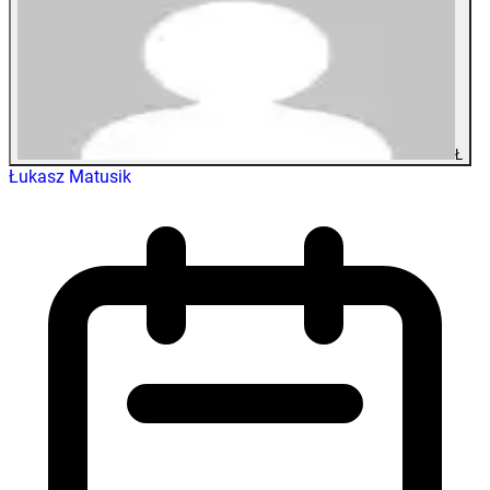
Ł
Łukasz Matusik