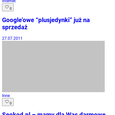
Internet
0
Google’owe “plusjedynki” już na
sprzedaż
27.07.2011
Inne
0
Seokod.pl – mamy dla Was darmowe