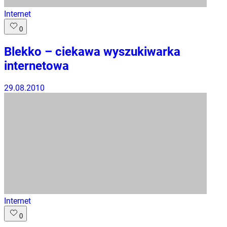
Internet
0
Blekko – ciekawa wyszukiwarka
internetowa
29.08.2010
Internet
0