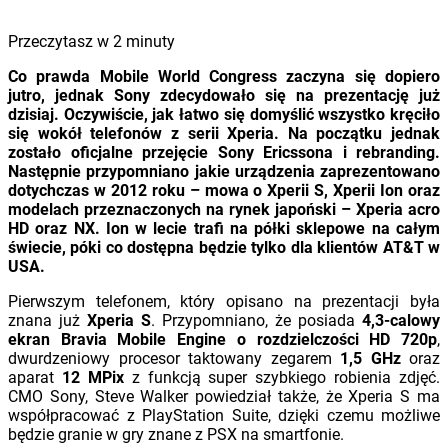
Przeczytasz w
2
minuty
Co prawda Mobile World Congress zaczyna się dopiero
jutro, jednak Sony zdecydowało się na prezentację już
dzisiaj. Oczywiście, jak łatwo się domyślić wszystko kręciło
się wokół telefonów z serii Xperia. Na początku jednak
zostało oficjalne przejęcie Sony Ericssona i rebranding.
Następnie przypomniano jakie urządzenia zaprezentowano
dotychczas w 2012 roku – mowa o Xperii S, Xperii Ion oraz
modelach przeznaczonych na rynek japoński – Xperia acro
HD oraz NX. Ion w lecie trafi na półki sklepowe na całym
świecie, póki co dostępna będzie tylko dla klientów AT&T w
USA.
Pierwszym telefonem, który opisano na prezentacji była
znana już
Xperia S
. Przypomniano, że posiada
4,3-calowy
ekran Bravia Mobile Engine o rozdzielczości HD 720p
,
dwurdzeniowy procesor taktowany zegarem
1,5 GHz
oraz
aparat
12 MPix
z funkcją super szybkiego robienia zdjęć.
CMO Sony, Steve Walker powiedział także, że Xperia S ma
współpracować z PlayStation Suite, dzięki czemu możliwe
będzie granie w gry znane z PSX na smartfonie.