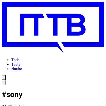
Tech
Testy
Nauka
#
sony