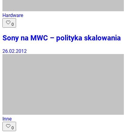
Hardware
0
Sony na MWC – polityka skalowania
26.02.2012
Inne
0