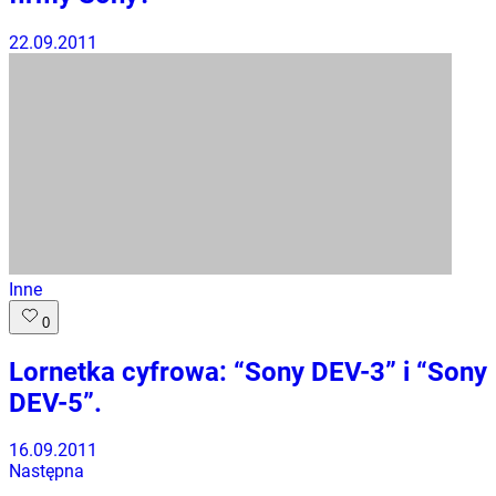
22.09.2011
Inne
0
Lornetka cyfrowa: “Sony DEV-3” i “Sony
DEV-5”.
16.09.2011
Następna