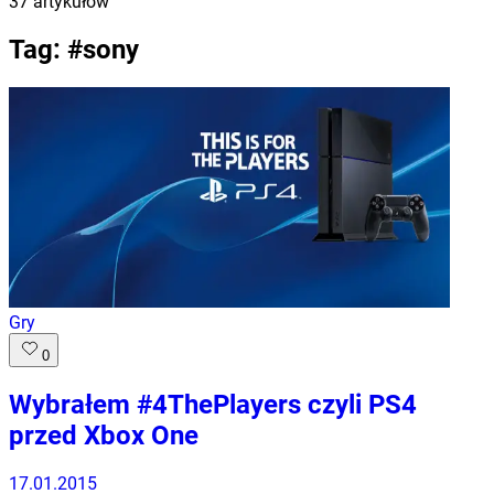
37
artykułów
Tag: #
sony
Gry
0
Wybrałem #4ThePlayers czyli PS4
przed Xbox One
17.01.2015