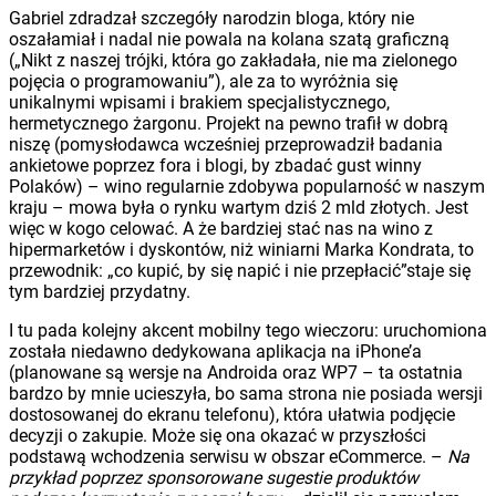
Gabriel zdradzał szczegóły narodzin bloga, który nie
oszałamiał i nadal nie powala na kolana szatą graficzną
(„Nikt z naszej trójki, która go zakładała, nie ma zielonego
pojęcia o programowaniu”), ale za to wyróżnia się
unikalnymi wpisami i brakiem specjalistycznego,
hermetycznego żargonu. Projekt na pewno trafił w dobrą
niszę (pomysłodawca wcześniej przeprowadził badania
ankietowe poprzez fora i blogi, by zbadać gust winny
Polaków) – wino regularnie zdobywa popularność w naszym
kraju – mowa była o rynku wartym dziś 2 mld złotych. Jest
więc w kogo celować. A że bardziej stać nas na wino z
hipermarketów i dyskontów, niż winiarni Marka Kondrata, to
przewodnik: „co kupić, by się napić i nie przepłacić”staje się
tym bardziej przydatny.
I tu pada kolejny akcent mobilny tego wieczoru: uruchomiona
została niedawno dedykowana aplikacja na iPhone’a
(planowane są wersje na Androida oraz WP7 – ta ostatnia
bardzo by mnie ucieszyła, bo sama strona nie posiada wersji
dostosowanej do ekranu telefonu), która ułatwia podjęcie
decyzji o zakupie. Może się ona okazać w przyszłości
podstawą wchodzenia serwisu w obszar eCommerce. –
Na
przykład poprzez sponsorowane sugestie produktów