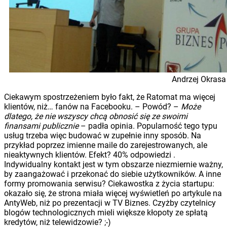
Andrzej Okrasa
Ciekawym spostrzeżeniem było fakt, że Ratomat ma więcej
klientów, niż… fanów na Facebooku. – Powód? –
Może
dlatego, że nie wszyscy chcą obnosić się ze swoimi
finansami publicznie
– padła opinia. Popularność tego typu
usług trzeba więc budować w zupełnie inny sposób. Na
przykład poprzez imienne maile do zarejestrowanych, ale
nieaktywnych klientów. Efekt? 40% odpowiedzi .
Indywidualny kontakt jest w tym obszarze niezmiernie ważny,
by zaangażować i przekonać do siebie użytkowników. A inne
formy promowania serwisu? Ciekawostka z życia startupu:
okazało się, że strona miała więcej wyświetleń po artykule na
AntyWeb, niż po prezentacji w TV Biznes. Czyżby czytelnicy
blogów technologicznych mieli większe kłopoty ze spłatą
kredytów, niż telewidzowie? ;-)