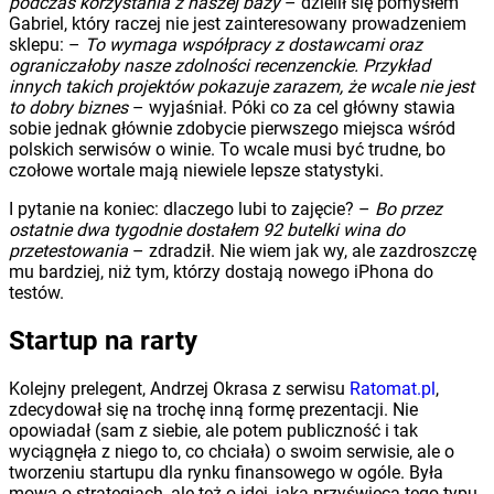
podczas korzystania z naszej bazy
– dzielił się pomysłem
Gabriel, który raczej nie jest zainteresowany prowadzeniem
sklepu: –
To wymaga współpracy z dostawcami oraz
ograniczałoby nasze zdolności recenzenckie. Przykład
innych takich projektów pokazuje zarazem, że wcale nie jest
to dobry biznes
– wyjaśniał. Póki co za cel główny stawia
sobie jednak głównie zdobycie pierwszego miejsca wśród
polskich serwisów o winie. To wcale musi być trudne, bo
czołowe wortale mają niewiele lepsze statystyki.
I pytanie na koniec: dlaczego lubi to zajęcie? –
Bo przez
ostatnie dwa tygodnie dostałem 92 butelki wina do
przetestowania
– zdradził. Nie wiem jak wy, ale zazdroszczę
mu bardziej, niż tym, którzy dostają nowego iPhona do
testów.
Startup na rarty
Kolejny prelegent, Andrzej Okrasa z serwisu
Ratomat.pl
,
zdecydował się na trochę inną formę prezentacji. Nie
opowiadał (sam z siebie, ale potem publiczność i tak
wyciągnęła z niego to, co chciała) o swoim serwisie, ale o
tworzeniu startupu dla rynku finansowego w ogóle. Była
mowa o strategiach, ale też o idei, jaka przyświeca tego typu