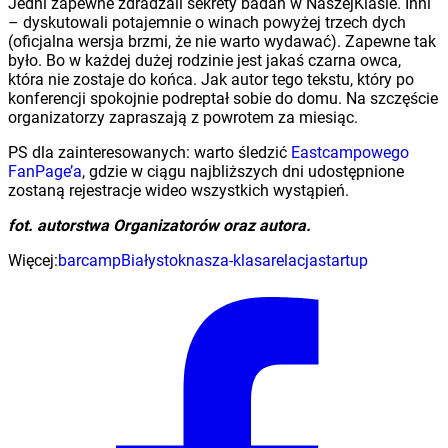
Jedni zapewne zdradzali sekrety badań w NaszejKlasie. Inni
– dyskutowali potajemnie o winach powyżej trzech dych
(oficjalna wersja brzmi, że nie warto wydawać). Zapewne tak
było. Bo w każdej dużej rodzinie jest jakaś czarna owca,
która nie zostaje do końca. Jak autor tego tekstu, który po
konferencji spokojnie podreptał sobie do domu. Na szczęście
organizatorzy zapraszają z powrotem za miesiąc.
PS dla zainteresowanych: warto śledzić
Eastcampowego
FanPage’a
, gdzie w ciągu najbliższych dni udostępnione
zostaną rejestracje wideo wszystkich wystąpień.
fot. autorstwa Organizatorów oraz autora.
Więcej:
barcamp
Białystok
nasza-klasa
relacja
startup