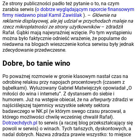
Ze strony publiczności padło też pytanie o to, na czym
zarabia serwis (
o dobrze wyglądającym raporcie finansowym
firmy niedawno pisał Kamil Zawiślak
). –
Głównie na
reklamie displayowej, ale jej udział w przychodach maleje na
rzecz mikropłatności ze strony użytkowników
– zdradził
Rafał. Gąbki mają najwyraźniej wzięcie. Po tym wystąpieniu
można było faktycznie odnieść wrażenie, że popularne do
niedawna na blogach wieszczenie końca serwisu były jednak
zdecydowanie przedwczesne.
Dobre, bo tanie wino
Po poważnej rozmowie w gronie klasowym nastał czas na
odrobinę relaksu przy napojach procentowych (czasem z
bąbelkami). Wyluzowany Gabriel Matwiejczyk opowiadał „O
miłości do wina i internetu”. Z dystansem do siebie i
humorem. Już na wstępie obiecał, że na
afterparty
zdradzi w
najściślejszej tajemnicy wszystkie sekrety sektora
badawczego w NK.pl (w którym swego czasu pracował, a
którego możliwości chwilę wcześniej chwalił Rafał).
Dotrzechdych.pl
to serwis (a raczej blog przekształcający się
powoli w serwis) o winach. Tych tańszych, dyskontowych, a
nadal dobrych. Nazwa zdradza prawie wszystko: to miejsce