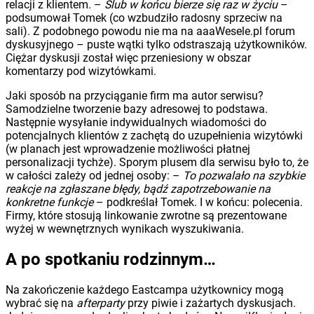
relacji z klientem. –
Ślub w końcu bierze się raz w życiu
–
podsumował Tomek (co wzbudziło radosny sprzeciw na
sali). Z podobnego powodu nie ma na aaaWesele.pl forum
dyskusyjnego – puste wątki tylko odstraszają użytkowników.
Ciężar dyskusji został więc przeniesiony w obszar
komentarzy pod wizytówkami.
Jaki sposób na przyciąganie firm ma autor serwisu?
Samodzielne tworzenie bazy adresowej to podstawa.
Następnie wysyłanie indywidualnych wiadomości do
potencjalnych klientów z zachętą do uzupełnienia wizytówki
(w planach jest wprowadzenie możliwości płatnej
personalizacji tychże). Sporym plusem dla serwisu było to, że
w całości zależy od jednej osoby: –
To pozwalało na szybkie
reakcje na zgłaszane błędy, bądź zapotrzebowanie na
konkretne funkcje
– podkreślał Tomek. I w końcu: polecenia.
Firmy, które stosują linkowanie zwrotne są prezentowane
wyżej w wewnętrznych wynikach wyszukiwania.
A po spotkaniu rodzinnym…
Na zakończenie każdego Eastcampa użytkownicy mogą
wybrać się na
afterparty
przy piwie i zażartych dyskusjach.