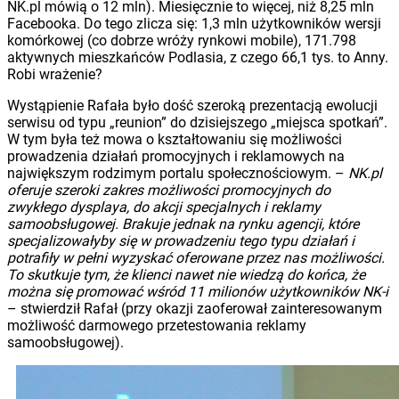
NK.pl mówią o 12 mln). Miesięcznie to więcej, niż 8,25 mln
Facebooka. Do tego zlicza się: 1,3 mln użytkowników wersji
komórkowej (co dobrze wróży rynkowi mobile), 171.798
aktywnych mieszkańców Podlasia, z czego 66,1 tys. to Anny.
Robi wrażenie?
Wystąpienie Rafała było dość szeroką prezentacją ewolucji
serwisu od typu „reunion” do dzisiejszego „miejsca spotkań”.
W tym była też mowa o kształtowaniu się możliwości
prowadzenia działań promocyjnych i reklamowych na
największym rodzimym portalu społecznościowym. –
NK.pl
oferuje szeroki zakres możliwości promocyjnych do
zwykłego dysplaya, do akcji specjalnych i reklamy
samoobsługowej. Brakuje jednak na rynku agencji, które
specjalizowałyby się w prowadzeniu tego typu działań i
potrafiły w pełni wyzyskać oferowane przez nas możliwości.
To skutkuje tym, że klienci nawet nie wiedzą do końca, że
można się promować wśród 11 milionów użytkowników NK-i
– stwierdził Rafał (przy okazji zaoferował zainteresowanym
możliwość darmowego przetestowania reklamy
samoobsługowej).