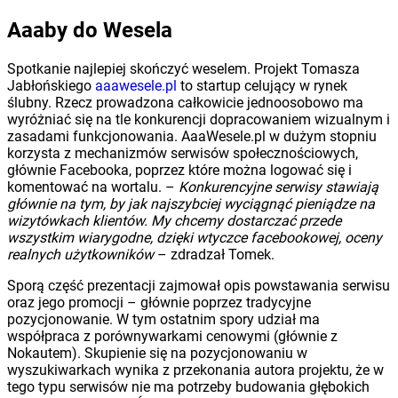
Aaaby do Wesela
Spotkanie najlepiej skończyć weselem. Projekt Tomasza
Jabłońskiego
aaawesele.pl
to startup celujący w rynek
ślubny. Rzecz prowadzona całkowicie jednoosobowo ma
wyróżniać się na tle konkurencji dopracowaniem wizualnym i
zasadami funkcjonowania. AaaWesele.pl w dużym stopniu
korzysta z mechanizmów serwisów społecznościowych,
głównie Facebooka, poprzez które można logować się i
komentować na wortalu. –
Konkurencyjne serwisy stawiają
głównie na tym, by jak najszybciej wyciągnąć pieniądze na
wizytówkach klientów. My chcemy dostarczać przede
wszystkim wiarygodne, dzięki wtyczce facebookowej, oceny
realnych użytkowników
– zdradzał Tomek.
Sporą część prezentacji zajmował opis powstawania serwisu
oraz jego promocji – głównie poprzez tradycyjne
pozycjonowanie. W tym ostatnim spory udział ma
współpraca z porównywarkami cenowymi (głównie z
Nokautem). Skupienie się na pozycjonowaniu w
wyszukiwarkach wynika z przekonania autora projektu, że w
tego typu serwisów nie ma potrzeby budowania głębokich