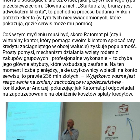
przedsięwzięciom. Główna z nich: „Startup z tej branży jest
adwokatem klienta”
,
to pochodna procesu badania rynku i
potrzeb klienta (w tym tych nieuświadomionych, które
pokazują, gdzie serwis może mu pomóc).
Coś w tym myśleniu musi być, skoro Ratomat.pl (czyli
wirtualny kantor, który pomaga swoim klientom spłacać raty
kredytu zaciągniętego w obcej walucie) zyskuje popularność.
Prosty pomysł, mechanizm działania wzięty rodem z
zakupów grupowych i profesjonalne wykonanie – to chyba
jego główne atrybuty, które wzbudzają zaufanie. Na ten
moment liczba pieniędzy, jakie użytkownicy wpłacili na konto
serwisu, to prawie 236 mln złotych. –
Wyjątkowo ważne jest
reagowanie na zmiany zachodzące w społeczeństwie
–
konkludował Andrzej, pokazując jak Ratomat.pl odpowiadał
na zapotrzebowanie na obniżenie kosztów spłaty kredytów.