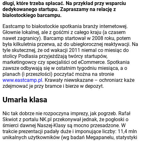
długi, które trzeba spłacać. Na przykład przy wsparciu
dedykowanego startupu. Zapraszamy na relację z
białostockiego barcampu.
Eastcamp to białostockie spotkania branży internetowej.
Głownie lokalnej, ale z gośćmi z całego kraju (a czasem
nawet zagranicy). Barcamp startował w 2008 roku, potem
była kilkuletnia przerwa, aż do ubiegłorocznej reaktywacji. Na
tyle skutecznej, że od wakacji 2011 niemal co miesiąc do
stolicy Podlasia przyjeżdżają twórcy startupów,
marketingowcy czy specjaliści od eCommerce. Spotkania
zawsze odbywają się w ostatnim tygodniu miesiąca, a o
planach (i przeszłości) poczytać można na stronie
www.eastcamp.pl
. Krawaty niewskazane – ochroniarz każe
zdejmować je przy bramce i bierze w depozyt.
Umarła klasa
Nic tak dobrze nie rozpoczyna imprezy, jak pogrzeb. Rafał
Skwiot z portalu NK.pl przekonywał jednak, że pogłoski o
śmierci dawnej Naszej-Klasy są mocno przesadzone. W
trakcie prezentacji padały duże i imponujące liczby: 11,4 mln
unikalnych użytkowników (wg badań Megapanelu, statystyki