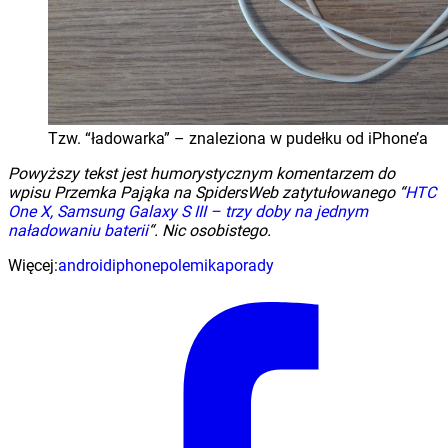
Tzw. “ładowarka” – znaleziona w pudełku od iPhone’a
Powyższy tekst jest humorystycznym komentarzem do
wpisu Przemka Pająka na SpidersWeb zatytułowanego “
HTC
One X, Samsung Galaxy S III – trzy doby na jednym
naładowaniu baterii
“. Nic osobistego.
Więcej:
android
iphone
polemika
porady