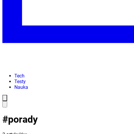
Tech
Testy
Nauka
#
porady