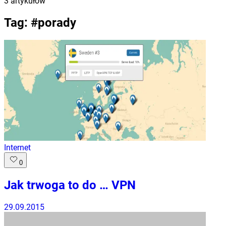
3
artykułów
Tag: #
porady
Internet
0
Jak trwoga to do … VPN
29.09.2015