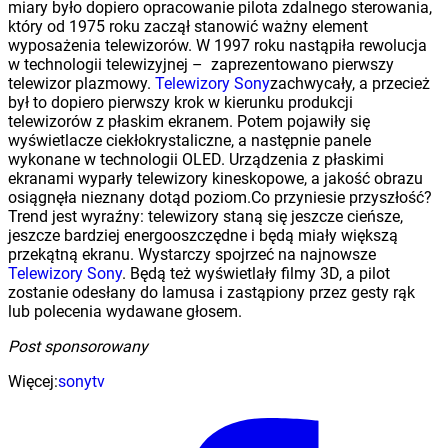
miary było dopiero opracowanie pilota zdalnego sterowania,
który od 1975 roku zaczął stanowić ważny element
wyposażenia telewizorów. W 1997 roku nastąpiła rewolucja
w technologii telewizyjnej – zaprezentowano pierwszy
telewizor plazmowy.
Telewizory Sony
zachwycały, a przecież
był to dopiero pierwszy krok w kierunku produkcji
telewizorów z płaskim ekranem. Potem pojawiły się
wyświetlacze ciekłokrystaliczne, a następnie panele
wykonane w technologii OLED. Urządzenia z płaskimi
ekranami wyparły telewizory kineskopowe, a jakość obrazu
osiągnęła nieznany dotąd poziom.Co przyniesie przyszłość?
Trend jest wyraźny: telewizory staną się jeszcze cieńsze,
jeszcze bardziej energooszczędne i będą miały większą
przekątną ekranu. Wystarczy spojrzeć na najnowsze
Telewizory Sony
. Będą też wyświetlały filmy 3D, a pilot
zostanie odesłany do lamusa i zastąpiony przez gesty rąk
lub polecenia wydawane głosem.
Post sponsorowany
Więcej:
sony
tv