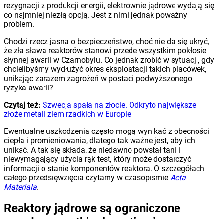
rezygnacji z produkcji energii, elektrownie jądrowe wydają się
co najmniej niezłą opcją. Jest z nimi jednak poważny
problem.
Chodzi rzecz jasna o bezpieczeństwo, choć nie da się ukryć,
że zła sława reaktorów stanowi przede wszystkim pokłosie
słynnej awarii w Czarnobylu. Co jednak zrobić w sytuacji, gdy
chcielibyśmy wydłużyć okres eksploatacji takich placówek,
unikając zarazem zagrożeń w postaci podwyższonego
ryzyka awarii?
Czytaj też:
Szwecja spała na złocie. Odkryto największe
złoże metali ziem rzadkich w Europie
Ewentualne uszkodzenia często mogą wynikać z obecności
ciepła i promieniowania, dlatego tak ważne jest, aby ich
unikać. A tak się składa, że niedawno powstał tani i
niewymagający użycia rąk test, który może dostarczyć
informacji o stanie komponentów reaktora. O szczegółach
całego przedsięwzięcia czytamy w czasopiśmie
Acta
Materiala
.
Reaktory jądrowe są ograniczone