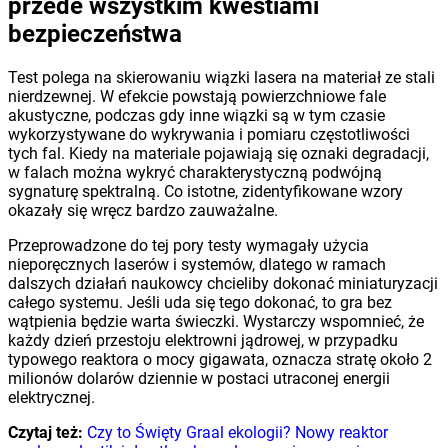
przede wszystkim kwestiami
bezpieczeństwa
Test polega na skierowaniu wiązki lasera na materiał ze stali
nierdzewnej. W efekcie powstają powierzchniowe fale
akustyczne, podczas gdy inne wiązki są w tym czasie
wykorzystywane do wykrywania i pomiaru częstotliwości
tych fal. Kiedy na materiale pojawiają się oznaki degradacji,
w falach można wykryć charakterystyczną podwójną
sygnaturę spektralną. Co istotne, zidentyfikowane wzory
okazały się wręcz bardzo zauważalne.
Przeprowadzone do tej pory testy wymagały użycia
nieporęcznych laserów i systemów, dlatego w ramach
dalszych działań naukowcy chcieliby dokonać miniaturyzacji
całego systemu. Jeśli uda się tego dokonać, to gra bez
wątpienia będzie warta świeczki. Wystarczy wspomnieć, że
każdy dzień przestoju elektrowni jądrowej, w przypadku
typowego reaktora o mocy gigawata, oznacza stratę około 2
milionów dolarów dziennie w postaci utraconej energii
elektrycznej.
Czytaj też:
Czy to Święty Graal ekologii? Nowy reaktor