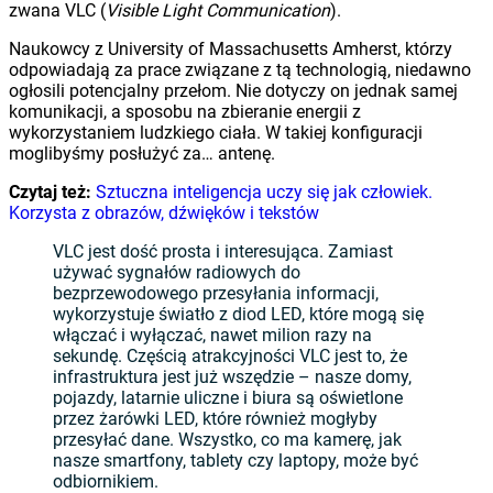
zwana VLC (
Visible Light Communication
).
Naukowcy z University of Massachusetts Amherst, którzy
odpowiadają za prace związane z tą technologią, niedawno
ogłosili potencjalny przełom. Nie dotyczy on jednak samej
komunikacji, a sposobu na zbieranie energii z
wykorzystaniem ludzkiego ciała. W takiej konfiguracji
moglibyśmy posłużyć za… antenę.
Czytaj też:
Sztuczna inteligencja uczy się jak człowiek.
Korzysta z obrazów, dźwięków i tekstów
VLC jest dość prosta i interesująca. Zamiast
używać sygnałów radiowych do
bezprzewodowego przesyłania informacji,
wykorzystuje światło z diod LED, które mogą się
włączać i wyłączać, nawet milion razy na
sekundę. Częścią atrakcyjności VLC jest to, że
infrastruktura jest już wszędzie – nasze domy,
pojazdy, latarnie uliczne i biura są oświetlone
przez żarówki LED, które również mogłyby
przesyłać dane. Wszystko, co ma kamerę, jak
nasze smartfony, tablety czy laptopy, może być
odbiornikiem.