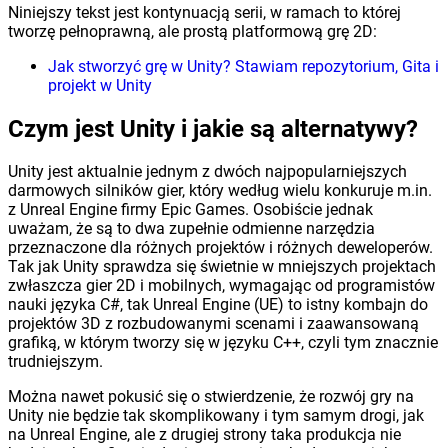
Niniejszy tekst jest kontynuacją serii, w ramach to której
tworzę pełnoprawną, ale prostą platformową grę 2D:
Jak stworzyć grę w Unity? Stawiam repozytorium, Gita i
projekt w Unity
Czym jest Unity i jakie są alternatywy?
Unity jest aktualnie jednym z dwóch najpopularniejszych
darmowych silników gier, który według wielu konkuruje m.in.
z Unreal Engine firmy Epic Games. Osobiście jednak
uważam, że są to dwa zupełnie odmienne narzędzia
przeznaczone dla różnych projektów i różnych deweloperów.
Tak jak Unity sprawdza się świetnie w mniejszych projektach
zwłaszcza gier 2D i mobilnych, wymagając od programistów
nauki języka C#, tak Unreal Engine (UE) to istny kombajn do
projektów 3D z rozbudowanymi scenami i zaawansowaną
grafiką, w którym tworzy się w języku C++, czyli tym znacznie
trudniejszym.
Można nawet pokusić się o stwierdzenie, że rozwój gry na
Unity nie będzie tak skomplikowany i tym samym drogi, jak
na Unreal Engine, ale z drugiej strony taka produkcja nie