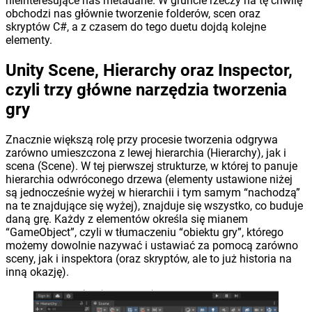
nieinteresujące nas metadane. W gruncie rzeczy na tę chwilę
obchodzi nas głównie tworzenie folderów, scen oraz
skryptów C#, a z czasem do tego duetu dojdą kolejne
elementy.
Unity Scene, Hierarchy oraz Inspector,
czyli trzy główne narzędzia tworzenia
gry
Znacznie większą rolę przy procesie tworzenia odgrywa
zarówno umieszczona z lewej hierarchia (Hierarchy), jak i
scena (Scene). W tej pierwszej strukturze, w której to panuje
hierarchia odwróconego drzewa (elementy ustawione niżej
są jednocześnie wyżej w hierarchii i tym samym “nachodzą”
na te znajdujące się wyżej), znajduje się wszystko, co buduje
daną grę. Każdy z elementów określa się mianem
“GameObject”, czyli w tłumaczeniu “obiektu gry”, którego
możemy dowolnie nazywać i ustawiać za pomocą zarówno
sceny, jak i inspektora (oraz skryptów, ale to już historia na
inną okazję).