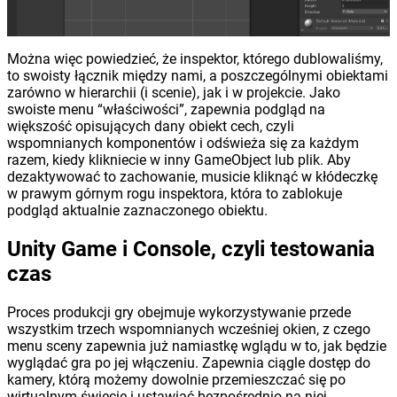
Można więc powiedzieć, że inspektor, którego dublowaliśmy,
to swoisty łącznik między nami, a poszczególnymi obiektami
zarówno w hierarchii (i scenie), jak i w projekcie. Jako
swoiste menu “właściwości”, zapewnia podgląd na
większość opisujących dany obiekt cech, czyli
wspomnianych komponentów i odświeża się za każdym
razem, kiedy klikniecie w inny GameObject lub plik. Aby
dezaktywować to zachowanie, musicie kliknąć w kłódeczkę
w prawym górnym rogu inspektora, która to zablokuje
podgląd aktualnie zaznaczonego obiektu.
Unity Game i Console, czyli testowania
czas
Proces produkcji gry obejmuje wykorzystywanie przede
wszystkim trzech wspomnianych wcześniej okien, z czego
menu sceny zapewnia już namiastkę wglądu w to, jak będzie
wyglądać gra po jej włączeniu. Zapewnia ciągle dostęp do
kamery, którą możemy dowolnie przemieszczać się po
wirtualnym świecie i ustawiać bezpośrednio na niej