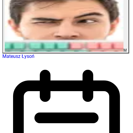
M
Mateusz Łysoń