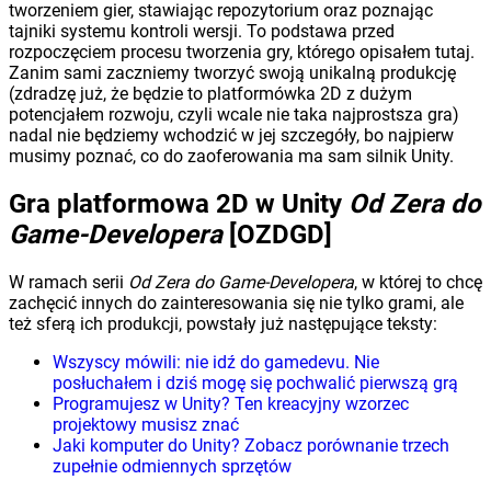
tworzeniem gier, stawiając repozytorium oraz poznając
tajniki systemu kontroli wersji. To podstawa przed
rozpoczęciem procesu tworzenia gry, którego opisałem tutaj.
Zanim sami zaczniemy tworzyć swoją unikalną produkcję
(zdradzę już, że będzie to platformówka 2D z dużym
potencjałem rozwoju, czyli wcale nie taka najprostsza gra)
nadal nie będziemy wchodzić w jej szczegóły, bo najpierw
musimy poznać, co do zaoferowania ma sam silnik Unity.
Gra platformowa 2D w Unity
Od Zera do
Game-Developera
[OZDGD]
W ramach serii
Od Zera do Game-Developera
, w której to chcę
zachęcić innych do zainteresowania się nie tylko grami, ale
też sferą ich produkcji, powstały już następujące teksty:
Wszyscy mówili: nie idź do gamedevu. Nie
posłuchałem i dziś mogę się pochwalić pierwszą grą
Programujesz w Unity? Ten kreacyjny wzorzec
projektowy musisz znać
Jaki komputer do Unity? Zobacz porównanie trzech
zupełnie odmiennych sprzętów