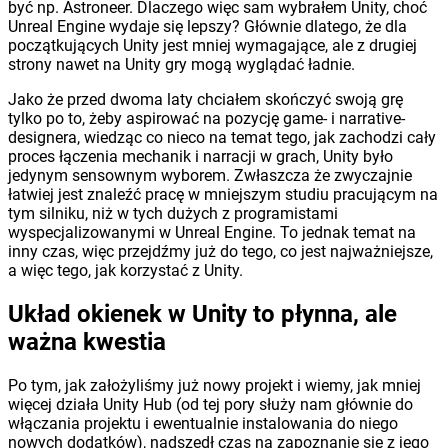
być np. Astroneer. Dlaczego więc sam wybrałem Unity, choć
Unreal Engine wydaje się lepszy? Głównie dlatego, że dla
początkujących Unity jest mniej wymagające, ale z drugiej
strony nawet na Unity gry mogą wyglądać ładnie.
Jako że przed dwoma laty chciałem skończyć swoją grę
tylko po to, żeby aspirować na pozycję game- i narrative-
designera, wiedząc co nieco na temat tego, jak zachodzi cały
proces łączenia mechanik i narracji w grach, Unity było
jedynym sensownym wyborem. Zwłaszcza że zwyczajnie
łatwiej jest znaleźć pracę w mniejszym studiu pracującym na
tym silniku, niż w tych dużych z programistami
wyspecjalizowanymi w Unreal Engine. To jednak temat na
inny czas, więc przejdźmy już do tego, co jest najważniejsze,
a więc tego, jak korzystać z Unity.
Układ okienek w Unity to płynna, ale
ważna kwestia
Po tym, jak założyliśmy już nowy projekt i wiemy, jak mniej
więcej działa Unity Hub (od tej pory służy nam głównie do
włączania projektu i ewentualnie instalowania do niego
nowych dodatków), nadszedł czas na zapoznanie się z jego