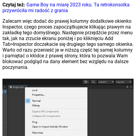
Czytaj też:
Game Boy na miarę 2023 roku. Ta retrokonsolka
przywróciła mi radość z grania
Zalecam więc dodać do prawej kolumny dodatkowe okienko
Inspector, czego proces zapoczątkujecie klikając prawym na
zakładkę tego domyślnego. Następnie przejdźcie przez menu
tak, jak na zrzucie ekranu poniżej i po kliknięciu Add
Tab>Inspector doczekacie się drugiego tego samego okienka.
Warto od razu przenieść je w niższą część tej samej kolumny
i pamiętać o kłódce z prawej strony, która to pozwala Wam
blokować podgląd na dany element bez względu na dalsze
poczynania.