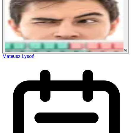
M
Mateusz Łysoń