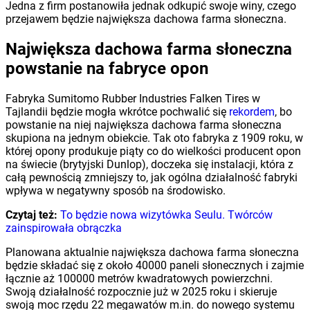
Jedna z firm postanowiła jednak odkupić swoje winy, czego
przejawem będzie największa dachowa farma słoneczna.
Największa dachowa farma słoneczna
powstanie na fabryce opon
Fabryka Sumitomo Rubber Industries Falken Tires w
Tajlandii będzie mogła wkrótce pochwalić się
rekordem
, bo
powstanie na niej największa dachowa farma słoneczna
skupiona na jednym obiekcie. Tak oto fabryka z 1909 roku, w
której opony produkuje piąty co do wielkości producent opon
na świecie (brytyjski Dunlop), doczeka się instalacji, która z
całą pewnością zmniejszy to, jak ogólna działalność fabryki
wpływa w negatywny sposób na środowisko.
Czytaj też:
To będzie nowa wizytówka Seulu. Twórców
zainspirowała obrączka
Planowana aktualnie największa dachowa farma słoneczna
będzie składać się z około 40000 paneli słonecznych i zajmie
łącznie aż 100000 metrów kwadratowych powierzchni.
Swoją działalność rozpocznie już w 2025 roku i skieruje
swoją moc rzędu 22 megawatów m.in. do nowego systemu