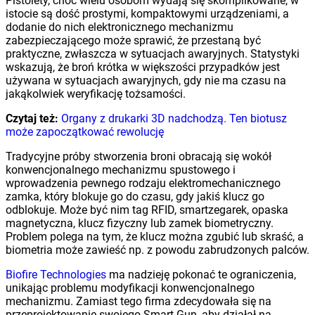
Pistolety, choć wielu osobom wydają się skomplikowane, w
istocie są dość prostymi, kompaktowymi urządzeniami, a
dodanie do nich elektronicznego mechanizmu
zabezpieczającego może sprawić, że przestaną być
praktyczne, zwłaszcza w sytuacjach awaryjnych. Statystyki
wskazują, że broń krótka w większości przypadków jest
używana w sytuacjach awaryjnych, gdy nie ma czasu na
jakąkolwiek weryfikację tożsamości.
Czytaj też:
Organy z drukarki 3D nadchodzą. Ten biotusz
może zapoczątkować rewolucję
Tradycyjne próby stworzenia broni obracają się wokół
konwencjonalnego mechanizmu spustowego i
wprowadzenia pewnego rodzaju elektromechanicznego
zamka, który blokuje go do czasu, gdy jakiś klucz go
odblokuje. Może być nim tag RFID, smartzegarek, opaska
magnetyczna, klucz fizyczny lub zamek biometryczny.
Problem polega na tym, że klucz można zgubić lub skraść, a
biometria może zawieść np. z powodu zabrudzonych palców.
Biofire Technologies
ma nadzieję pokonać te ograniczenia,
unikając problemu modyfikacji konwencjonalnego
mechanizmu. Zamiast tego firma zdecydowała się na
przeprojektowanie swojego Smart Gun, aby działał na