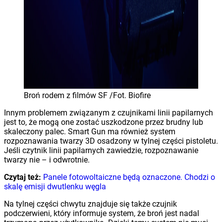
Broń rodem z filmów SF /Fot. Biofire
Innym problemem związanym z czujnikami linii papilarnych
jest to, że mogą one zostać uszkodzone przez brudny lub
skaleczony palec. Smart Gun ma również system
rozpoznawania twarzy 3D osadzony w tylnej części pistoletu.
Jeśli czytnik linii papilarnych zawiedzie, rozpoznawanie
twarzy nie – i odwrotnie.
Czytaj też:
Panele fotowoltaiczne będą oznaczone. Chodzi o
skalę emisji dwutlenku węgla
Na tylnej części chwytu znajduje się także czujnik
podczerwieni, który informuje system, że broń jest nadal