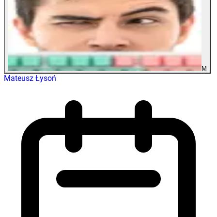
M
Mateusz Łysoń