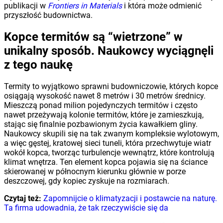
publikacji w
Frontiers in Materials
i która może odmienić
przyszłość budownictwa.
Kopce termitów są “wietrzone” w
unikalny sposób. Naukowcy wyciągnęli
z tego naukę
Termity to wyjątkowo sprawni budowniczowie, których kopce
osiągają wysokość nawet 8 metrów i 30 metrów średnicy.
Mieszczą ponad milion pojedynczych termitów i często
nawet przeżywają kolonie termitów, które je zamieszkują,
stając się finalnie pozbawionym życia kawałkiem gliny.
Naukowcy skupili się na tak zwanym kompleksie wylotowym,
a więc gęstej, kratowej sieci tuneli, która przechwytuje wiatr
wokół kopca, tworząc turbulencje wewnątrz, które kontrolują
klimat wnętrza. Ten element kopca pojawia się na ściance
skierowanej w północnym kierunku głównie w porze
deszczowej, gdy kopiec zyskuje na rozmiarach.
Czytaj też:
Zapomnijcie o klimatyzacji i postawcie na naturę.
Ta firma udowadnia, że tak rzeczywiście się da