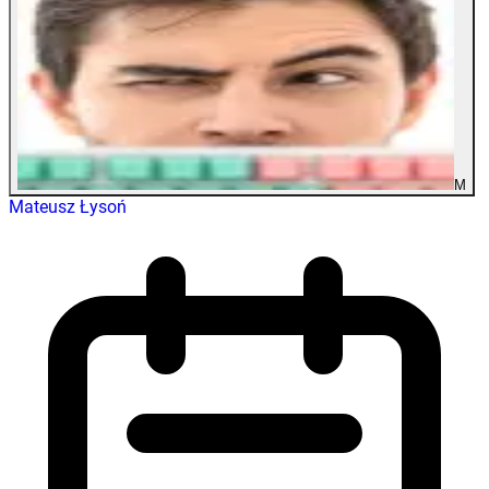
M
Mateusz Łysoń