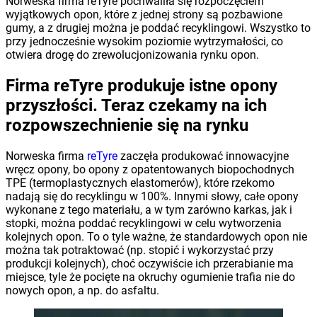
Norweska firma reTyre pochwaliła się rozpoczęciem
wyjątkowych opon, które z jednej strony są pozbawione
gumy, a z drugiej można je poddać recyklingowi. Wszystko to
przy jednocześnie wysokim poziomie wytrzymałości, co
otwiera drogę do zrewolucjonizowania rynku opon.
Firma reTyre produkuje istne opony
przyszłości. Teraz czekamy na ich
rozpowszechnienie się na rynku
Norweska firma
reTyre
zaczęła produkować innowacyjne
wręcz opony, bo opony z opatentowanych biopochodnych
TPE (termoplastycznych elastomerów), które rzekomo
nadają się do recyklingu w 100%. Innymi słowy, całe opony
wykonane z tego materiału, a w tym zarówno karkas, jak i
stopki, można poddać recyklingowi w celu wytworzenia
kolejnych opon. To o tyle ważne, że standardowych opon nie
można tak potraktować (np. stopić i wykorzystać przy
produkcji kolejnych), choć oczywiście ich przerabianie ma
miejsce, tyle że pocięte na okruchy ogumienie trafia nie do
nowych opon, a np. do asfaltu.