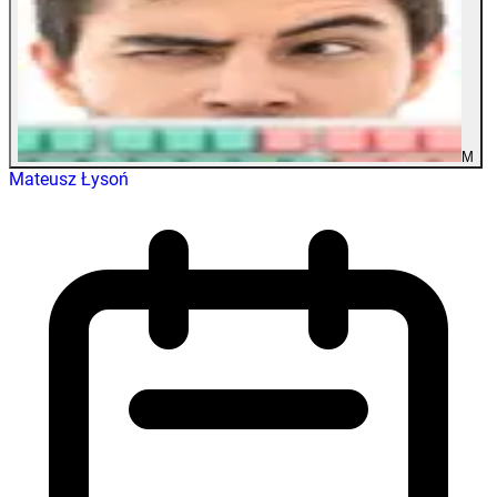
M
Mateusz Łysoń