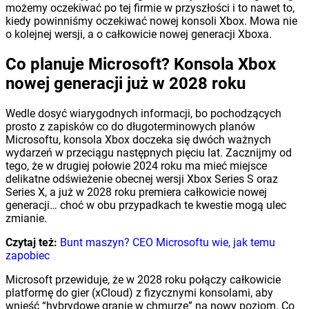
możemy oczekiwać po tej firmie w przyszłości i to nawet to,
kiedy powinniśmy oczekiwać nowej konsoli Xbox. Mowa nie
o kolejnej wersji, a o całkowicie nowej generacji Xboxa.
Co planuje Microsoft? Konsola Xbox
nowej generacji już w 2028 roku
Wedle dosyć wiarygodnych informacji, bo pochodzących
prosto z zapisków co do długoterminowych planów
Microsoftu, konsola Xbox doczeka się dwóch ważnych
wydarzeń w przeciągu następnych pięciu lat. Zacznijmy od
tego, że w drugiej połowie 2024 roku ma mieć miejsce
delikatne odświeżenie obecnej wersji Xbox Series S oraz
Series X, a już w 2028 roku premiera całkowicie nowej
generacji… choć w obu przypadkach te kwestie mogą ulec
zmianie.
Czytaj też:
Bunt maszyn? CEO Microsoftu wie, jak temu
zapobiec
Microsoft przewiduje, że w 2028 roku połączy całkowicie
platformę do gier (xCloud) z fizycznymi konsolami, aby
wnieść “hybrydowe granie w chmurze” na nowy poziom. Co