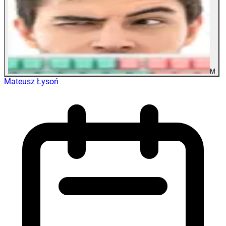
M
Mateusz Łysoń