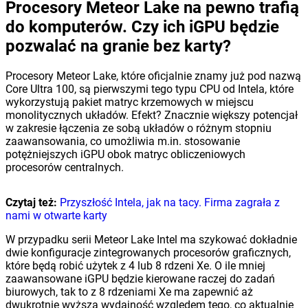
Procesory Meteor Lake na pewno trafią
do komputerów. Czy ich iGPU będzie
pozwalać na granie bez karty?
Procesory Meteor Lake, które oficjalnie znamy już pod nazwą
Core Ultra 100, są pierwszymi tego typu CPU od Intela, które
wykorzystują pakiet matryc krzemowych w miejscu
monolitycznych układów. Efekt? Znacznie większy potencjał
w zakresie łączenia ze sobą układów o różnym stopniu
zaawansowania, co umożliwia m.in. stosowanie
potężniejszych iGPU obok matryc obliczeniowych
procesorów centralnych.
Czytaj też:
Przyszłość Intela, jak na tacy. Firma zagrała z
nami w otwarte karty
W przypadku serii Meteor Lake Intel ma szykować dokładnie
dwie konfiguracje zintegrowanych procesorów graficznych,
które będą robić użytek z 4 lub 8 rdzeni Xe. O ile mniej
zaawansowane iGPU będzie kierowane raczej do zadań
biurowych, tak to z 8 rdzeniami Xe ma zapewnić aż
dwukrotnie wyższą wydajność względem tego, co aktualnie