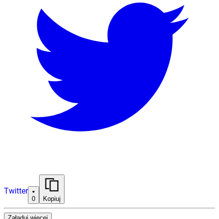
Twitter
0
Kopiuj
Załaduj więcej