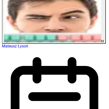
M
Mateusz Łysoń