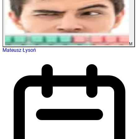
M
Mateusz Łysoń