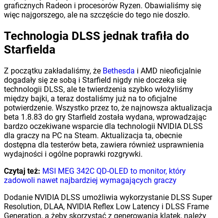
graficznych Radeon i procesorów Ryzen. Obawialiśmy się
więc najgorszego, ale na szczęście do tego nie doszło.
Technologia DLSS jednak trafiła do
Starfielda
Z początku zakładaliśmy, że
Bethesda
i AMD nieoficjalnie
dogadały się ze sobą i Starfield nigdy nie doczeka się
technologii DLSS, ale te twierdzenia szybko włożyliśmy
między bajki, a teraz dostaliśmy już na to oficjalne
potwierdzenie. Wszystko przez to, że najnowsza aktualizacja
beta 1.8.83 do gry Starfield została wydana, wprowadzając
bardzo oczekiwane wsparcie dla technologii NVIDIA DLSS
dla graczy na PC na Steam. Aktualizacja ta, obecnie
dostępna dla testerów beta, zawiera również usprawnienia
wydajności i ogólne poprawki rozgrywki.
Czytaj też:
MSI MEG 342C QD-OLED to monitor, który
zadowoli nawet najbardziej wymagających graczy
Dodanie NVIDIA DLSS umożliwia wykorzystanie DLSS Super
Resolution, DLAA, NVIDIA Reflex Low Latency i DLSS Frame
Generation, a żeby skorzystać z generowania klatek, należy