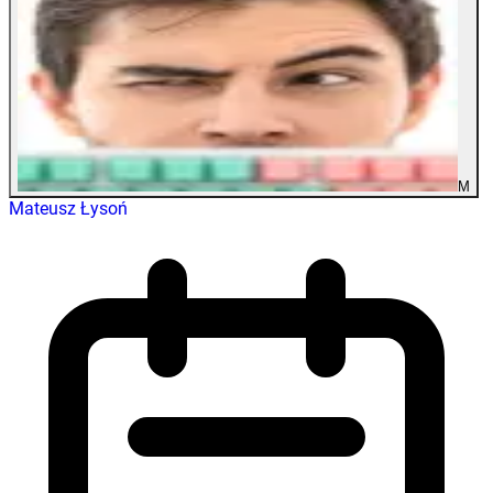
M
Mateusz Łysoń