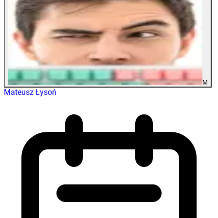
M
Mateusz Łysoń