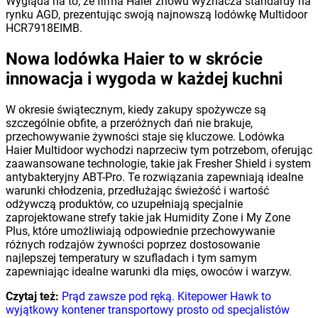
Wygląda na to, że firma Haier znowu wyznacza standardy na
rynku AGD, prezentując swoją najnowszą lodówkę Multidoor
HCR7918EIMB.
Nowa lodówka Haier to w skrócie
innowacja i wygoda w każdej kuchni
W okresie świątecznym, kiedy zakupy spożywcze są
szczególnie obfite, a przeróżnych dań nie brakuje,
przechowywanie żywności staje się kluczowe. Lodówka
Haier Multidoor wychodzi naprzeciw tym potrzebom, oferując
zaawansowane technologie, takie jak Fresher Shield i system
antybakteryjny ABT-Pro. Te rozwiązania zapewniają idealne
warunki chłodzenia, przedłużając świeżość i wartość
odżywczą produktów, co uzupełniają specjalnie
zaprojektowane strefy takie jak Humidity Zone i My Zone
Plus, które umożliwiają odpowiednie przechowywanie
różnych rodzajów żywności poprzez dostosowanie
najlepszej temperatury w szufladach i tym samym
zapewniając idealne warunki dla mięs, owoców i warzyw.
Czytaj też:
Prąd zawsze pod ręką. Kitepower Hawk to
wyjątkowy kontener transportowy prosto od specjalistów