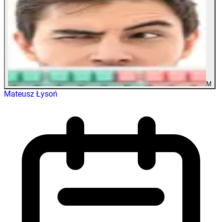
M
Mateusz Łysoń