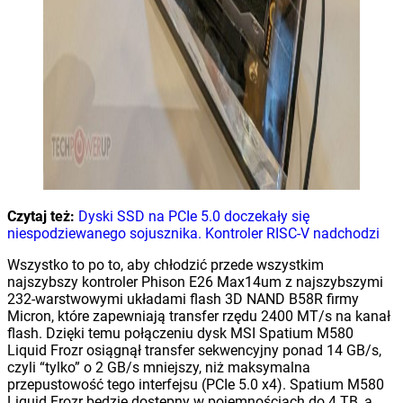
Czytaj też:
Dyski SSD na PCIe 5.0 doczekały się
niespodziewanego sojusznika. Kontroler RISC-V nadchodzi
Wszystko to po to, aby chłodzić przede wszystkim
najszybszy kontroler Phison E26 Max14um z najszybszymi
232-warstwowymi układami flash 3D NAND B58R firmy
Micron, które zapewniają transfer rzędu 2400 MT/s na kanał
flash. Dzięki temu połączeniu dysk MSI Spatium M580
Liquid Frozr osiągnął transfer sekwencyjny ponad 14 GB/s,
czyli “tylko” o 2 GB/s mniejszy, niż maksymalna
przepustowość tego interfejsu (PCIe 5.0 x4). Spatium M580
Liquid Frozr będzie dostępny w pojemnościach do 4 TB, a